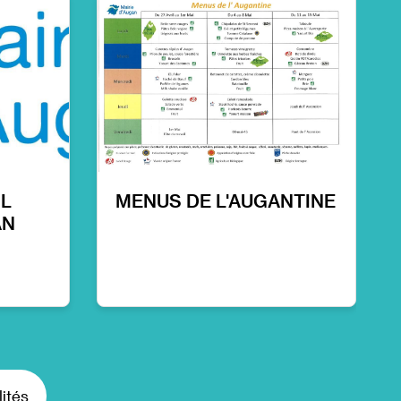
IL
MENUS DE L'AUGANTINE
AN
lités