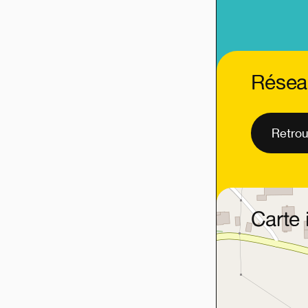
Résea
Retrou
Carte 