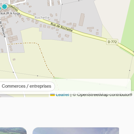
Commerces / entreprises
Leaflet
|
© OpenStreetMap contributors