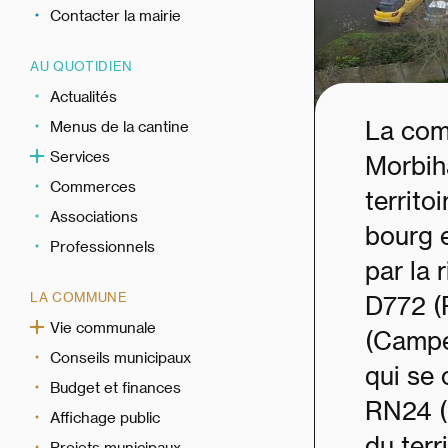
Contacter la mairie
AU QUOTIDIEN
Actualités
La com
Menus de la cantine
Services
Morbih
Commerces
territ
Associations
bourg e
Professionnels
par la 
LA COMMUNE
D772 (P
Vie communale
(Campén
Conseils municipaux
qui se 
Budget et finances
RN24 (
Affichage public
du terr
Projets municipaux