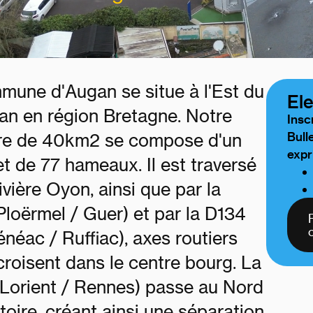
mune d'Augan se situe à l'Est du
El
an en région Bretagne. Notre
Insc
oire de 40km2 se compose d'un
Bull
expr
t de 77 hameaux. Il est traversé
rivière Oyon, ainsi que par la
loërmel / Guer) et par la D134
éac / Ruffiac), axes routiers
croisent dans le centre bourg. La
Lorient / Rennes) passe au Nord
itoire, créant ainsi une séparation