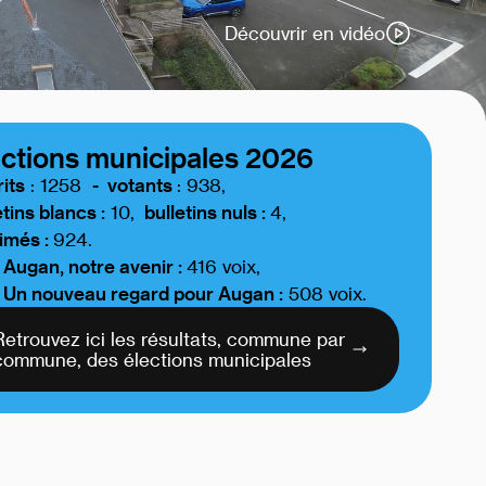
Découvrir en vidéo
ections municipales 2026
rits
: 1258
- votants
: 938,
etins blancs :
10,
bulletins nuls :
4,
imés :
924.
Augan, notre avenir :
416 voix,
Un nouveau regard pour Augan :
508 voix.
Retrouvez ici les résultats, commune par
commune, des élections municipales