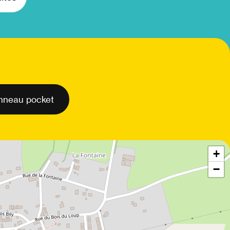
anneau pocket
+
−