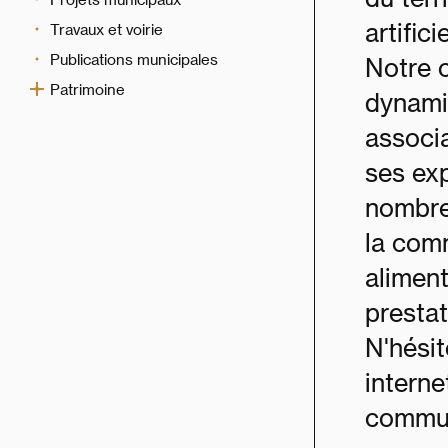
artific
Travaux et voirie
Publications municipales
Notre 
Patrimoine
dynami
associa
ses exp
nombre
la com
aliment
prestata
N'hésit
interne
commun