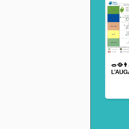
🥗🥘
L'AUG