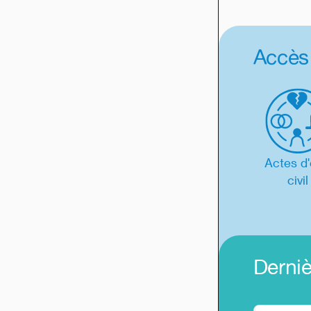
Accès
Actes d'
civil
Derniè