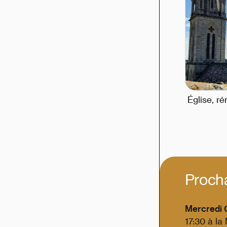
Église, r
Proch
Mercredi 0
17:30 à la