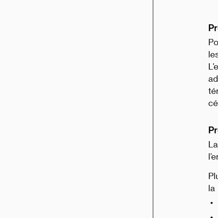
Pr
Po
le
L’
ad
té
cé
Pr
La
l’
Pl
la 