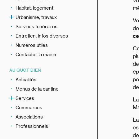
Vo
mê
Habitat, logement
Urbanisme, travaux
Vo
Services funéraires
do
ce
Entretien, infos diverses
Numéros utiles
Ce
Contacter la mairie
pl
de
AU QUOTIDIEN
ép
po
Actualités
de
Menus de la cantine
Services
La
Ma
Commerces
Associations
La
Professionnels
es
de