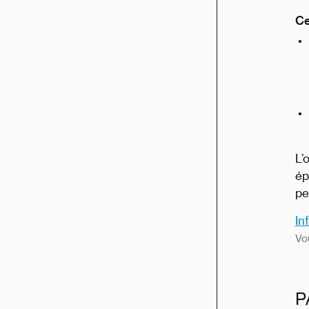
Ce
L’
ép
pe
In
Vou
P