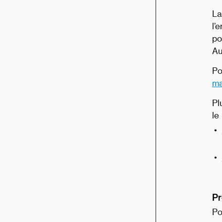
La
l’
po
Au
Po
ma
Pl
le
Pr
Po