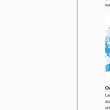
ma
Où
Le
au
un