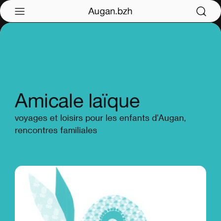
Augan.bzh
Amicale laïque
voyages et loisirs pour les enfants d'Augan,
rencontres familiales