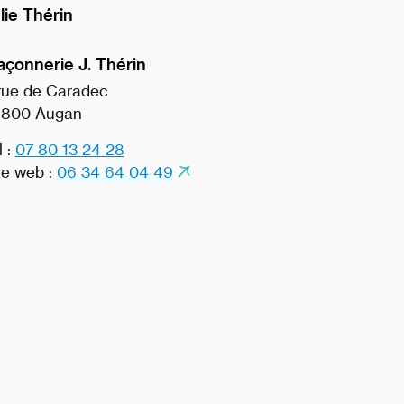
lie Thérin
çonnerie J. Thérin
rue de Caradec
800 Augan
l :
07 80 13 24 28
te web :
06 34 64 04 49